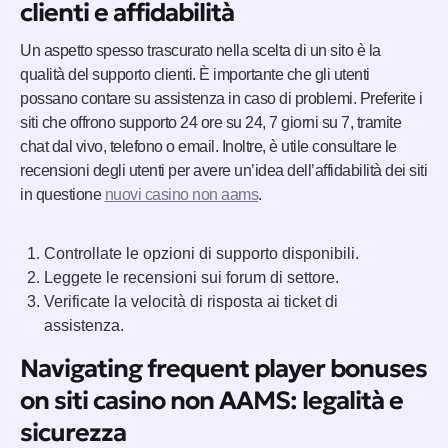
clienti e affidabilità
Un aspetto spesso trascurato nella scelta di un sito è la
qualità del supporto clienti. È importante che gli utenti
possano contare su assistenza in caso di problemi. Preferite i
siti che offrono supporto 24 ore su 24, 7 giorni su 7, tramite
chat dal vivo, telefono o email. Inoltre, è utile consultare le
recensioni degli utenti per avere un’idea dell’affidabilità dei siti
in questione
nuovi casino non aams
.
Controllate le opzioni di supporto disponibili.
Leggete le recensioni sui forum di settore.
Verificate la velocità di risposta ai ticket di
assistenza.
Navigating frequent player bonuses
on siti casino non AAMS: legalità e
sicurezza