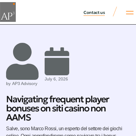
Contact us
Busin
Port
July 6, 2026
by
AP3 Advisory
Navigating frequent player
bonuses on siti casino non
AAMS
Salve, sono Marco Rossi, un esperto del settore dei giochi
online. Oggi approfondiremo come navigare tra i bonus