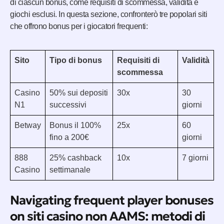
di ciascun bonus, come requisiti di scommessa, validità e
giochi esclusi. In questa sezione, confronterò tre popolari siti
che offrono bonus per i giocatori frequenti:
Sito
Tipo di bonus
Requisiti di
Validità
scommessa
Casino
50% sui depositi
30x
30
N1
successivi
giorni
Betway
Bonus il 100%
25x
60
fino a 200€
giorni
888
25% cashback
10x
7 giorni
Casino
settimanale
Navigating frequent player bonuses
on siti casino non AAMS: metodi di