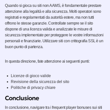
Quando si gioca su siti non AAMS, è fondamentale prestare
attenzione alla legalità e alla sicurezza. Molti operatori sono
registrati e regolamentati da autorità estere, ma non tutti
offrono le stesse garanzie. Controllate sempre se il sito
dispone di una licenza valida e analizzate le misure di
sicurezza implementate per proteggere le vostre informazioni
personali e finanziarie. Utilizzare siti con crittografia SSL è un
buon punto di partenza.
In questa direzione, fate attenzione ai seguenti punti:
Licenze di gioco valide
Revisione della sicurezza del sito
Politiche di privacy chiare
Conclusione
In conclusione, navigare tra i frequent player bonuses sui siti