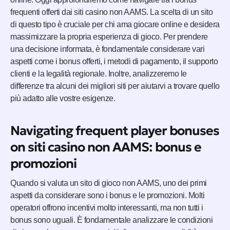
frequenti offerti dai siti casino non AAMS. La scelta di un sito
di questo tipo è cruciale per chi ama giocare online e desidera
massimizzare la propria esperienza di gioco. Per prendere
una decisione informata, è fondamentale considerare vari
aspetti come i bonus offerti, i metodi di pagamento, il supporto
clienti e la legalità regionale. Inoltre, analizzeremo le
differenze tra alcuni dei migliori siti per aiutarvi a trovare quello
più adatto alle vostre esigenze.
Navigating frequent player bonuses
on siti casino non AAMS: bonus e
promozioni
Quando si valuta un sito di gioco non AAMS, uno dei primi
aspetti da considerare sono i bonus e le promozioni. Molti
operatori offrono incentivi molto interessanti, ma non tutti i
bonus sono uguali. È fondamentale analizzare le condizioni