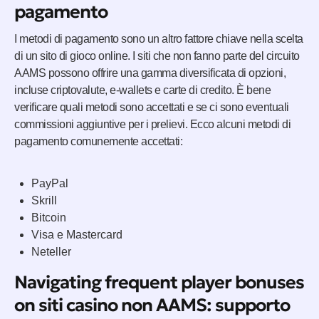
pagamento
I metodi di pagamento sono un altro fattore chiave nella scelta
di un sito di gioco online. I siti che non fanno parte del circuito
AAMS possono offrire una gamma diversificata di opzioni,
incluse criptovalute, e-wallets e carte di credito. È bene
verificare quali metodi sono accettati e se ci sono eventuali
commissioni aggiuntive per i prelievi. Ecco alcuni metodi di
pagamento comunemente accettati:
PayPal
Skrill
Bitcoin
Visa e Mastercard
Neteller
Navigating frequent player bonuses
on siti casino non AAMS: supporto