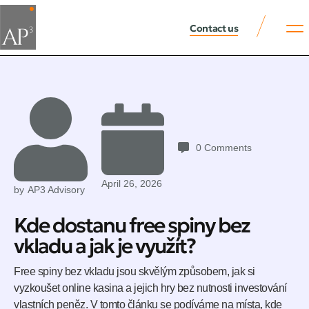
Contact us
Busin
Port
0
Comments
April 26, 2026
by
AP3 Advisory
Kde dostanu free spiny bez
vkladu a jak je využít?
Free spiny bez vkladu jsou skvělým způsobem, jak si
vyzkoušet online kasina a jejich hry bez nutnosti investování
vlastních peněz. V tomto článku se podíváme na místa, kde