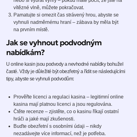
nebo si vybrat výhry – pokud máte pocit, že jste na
vítězné vlně, můžete pokračovat.
Pamatujte si omezit čas strávený hrou, abyste se
vyhnuli nadměrnému hraní – zábava by měla být
na prvním místě.
Jak se vyhnout podvodným
nabídkám?
U online kasin jsou podvody a nevhodné nabídky bohužel
časté. Vždy je důležité být obezřetný a řídit se následujícími
tipy, abyste se vyhnuli podvodům:
Prověřte licenci a regulaci kasina – legitimní online
kasina mají platnou licenci a jsou regulována.
Čtěte recenze – zjistěte, co o kasinu říkají ostatní
hráči a jaké mají zkušenosti.
Buďte obezřetní s osobními údaji – nikdy
nezadávejte více informací, než je potřeba.