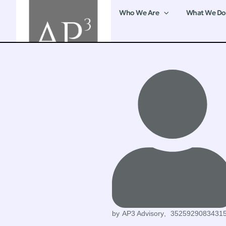
Who We Are
What We Do
by
AP3 Advisory
,
3525929083431