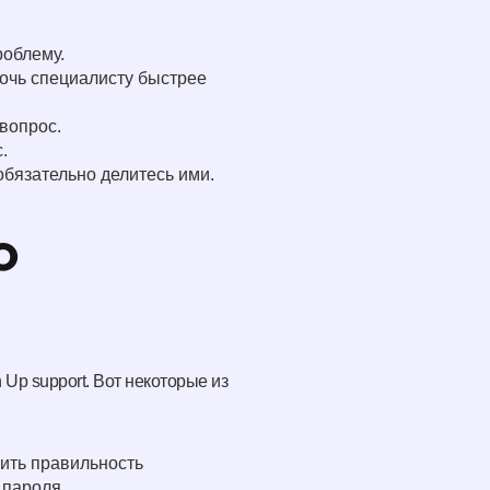
роблему.
очь специалисту быстрее
 вопрос.
.
обязательно делитесь ими.
о
p support. Вот некоторые из
ить правильность
 пароля.