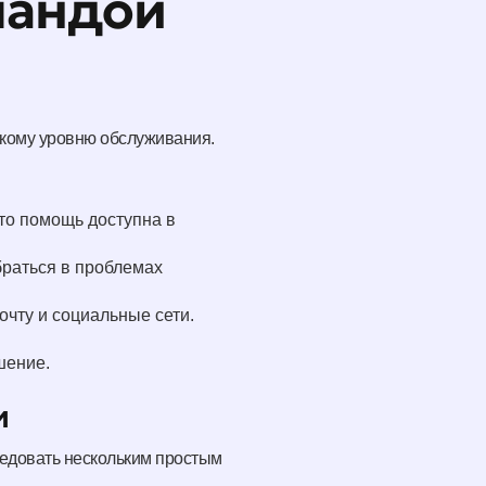
мандой
окому уровню обслуживания.
что помощь доступна в
браться в проблемах
очту и социальные сети.
шение.
и
ледовать нескольким простым